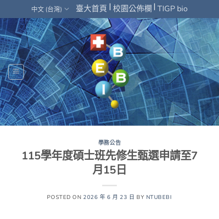
Skip
|
|
臺大首頁
校園公佈欄
TIGP bio
中文 (台灣)
to
content
學務公告
115學年度碩士班先修生甄選申請至7
月15日
POSTED ON
2026 年 6 月 23 日
BY
NTUBEBI