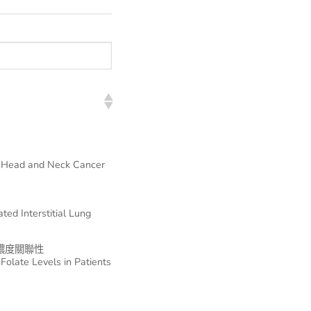
n Head and Neck Cancer
ed Interstitial Lung
濃度關聯性
olate Levels in Patients