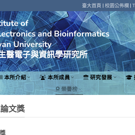
|
|
臺大首頁
校園公佈欄
T
itute of
ectronics and Bioinformatics
wan University
生醫電子與資訊學研究所
本所介紹
本所成員
研究發展
榮譽榜
位論文獎
獎