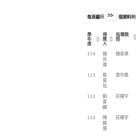
每頁顯示
個資料列
學
得
指導教
年
獎
授
度
人
114
楊
魏安祺
尚
儒
113
詹
曾宇鳳
易
玹
113
劉
莊曜宇
姜
麟
112
陳
莊曜宇
翰
儒