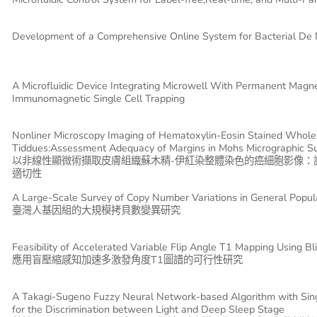
Development of a Comprehensive Online System for Bacterial D
A Microfluidic Device Integrating Microwell With Permanent Magn
Immunomagnetic Single Cell Trapping
Nonliner Microscopy Imaging of Hematoxylin-Eosin Stained Whol
Tiddues:Assessment Adequacy of Margins in Mohs Micrographic S
以非線性顯微術擷取皮膚組織蘇木精-伊紅染整體染色的癌細胞影像：
適切性
A Large-Scale Survey of Copy Number Variations in General Popul
臺灣人基因組的大規模拷貝數變異研究
Feasibility of Accelerated Variable Flip Angle T1 Mapping Using 
應用盲壓縮感知加速多激發角度T1圖譜的可行性研究
A Takagi-Sugeno Fuzzy Neural Network-based Algorithm with Sin
for the Discrimination between Light and Deep Sleep Stage