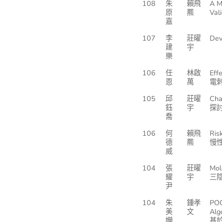
108
朱
賴飛
A M
原
羆
Val
嘉
107
李
莊曜
Dev
建
宇
樂
106
任
林啟
Eff
恩
萬
電
105
邱
莊曜
Cha
鈺
宇
探
喬
106
何
賴飛
Ris
德
羆
慢
威
104
張
莊曜
Mol
耀
宇
三
尹
104
朱
鍾孝
POC
美
文
Alg
孏
基