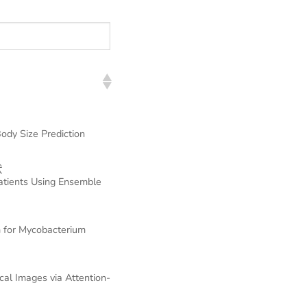
ody Size Prediction
狀
tients Using Ensemble
m for Mycobacterium
cal Images via Attention-