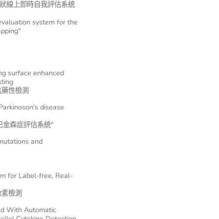
森氏症狀線上即時自我評估系統
evaluation system for the
apping"
ting surface enhanced
sting
抗藥性檢測
Parkinoson's disease
巴金森症評估系統"
 mutations and
m for Label-free, Real-
激素檢測
ed With Automatic
rallel Cytokine Detection