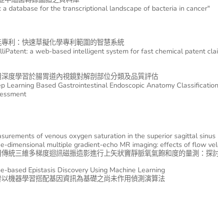
: a database for the transcriptional landscape of bacteria in cancer"
能專利：快速草擬化學專利範圍的智慧系統
elliPatent: a web-based intelligent system for fast chemical patent cla
用深度學習於腸胃道內視鏡對解剖部位分類及品質評估
p Learning Based Gastrointestinal Endoscopic Anatomy Classificatio
essment
surements of venous oxygen saturation in the superior sagittal sinus
ee-dimensional multiple gradient-echo MR imaging: effects of flow vel
用傳統三維多梯度迴訊磁振造影進行上矢狀竇靜脈氧氣飽和度的量測：探
e-based Epistasis Discovery Using Machine Learning
發以機器學習搭配基因資訊為基礎之尚未作用偵測演算法