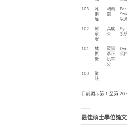
103
陳
賴飛
Fac
俐
羆
Stu
瑾
以
102
劉
高成
Sys
家
炎
系
宏
101
林
歐陽
Dyn
振
彥正
蛋
慶
阮雪
芬
100
從
缺
目前顯示第 1 至第 2
最佳碩士學位論文