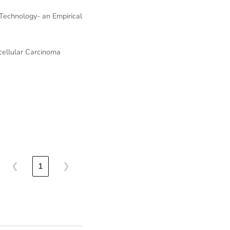
 Technology- an Empirical
ellular Carcinoma
❮
1
❯