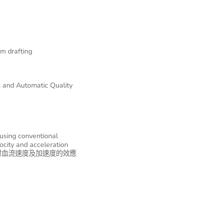
im drafting
n and Automatic Quality
 using conventional
ocity and acceleration
討血流速度及加速度的效應