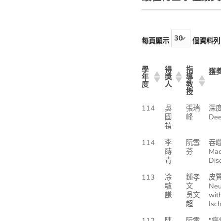
每頁顯示
個資料列
學
得
指
獲
年
獎
導
度
人
教
授
114
吳
張瑞
深
國
峰
Dee
禎
114
李
阮雪
吞
蒔
芬
Mac
青
Dis
113
凃
鍾孝
皮
敏
文
Neu
謙
吳文
wit
超
Isc
112
陳
阮雪
"