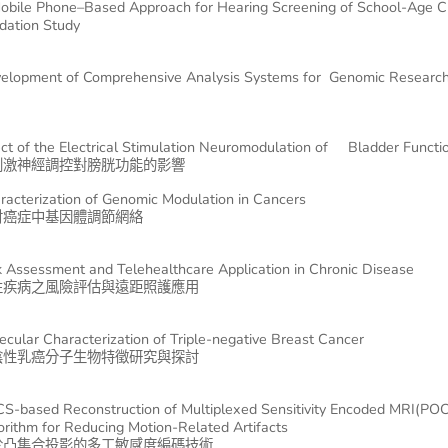
obile Phone–Based Approach for Hearing Screening of School-Age Ch
idation Study
elopment of Comprehensive Analysis Systems for Genomic Research
ect of the Electrical Stimulation Neuromodulation of Bladder Functi
刺激神經調控對膀胱功能的影響
racterization of Genomic Modulation in Cancers
討癌症中基因體調節網絡
k Assessment and Telehealthcare Application in Chronic Disease
性疾病之風險評估與遠距照護應用
ecular Characterization of Triple-negative Breast Cancer
陰性乳癌分子生物特徵研究與探討
S-based Reconstruction of Multiplexed Sensitivity Encoded MRI(PO
orithm for Reducing Motion-Related Artifacts
於凸集合投影的多工敏感度編碼技術