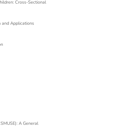
ildren: Cross-Sectional
 and Applications
on
CSMUSE): A General