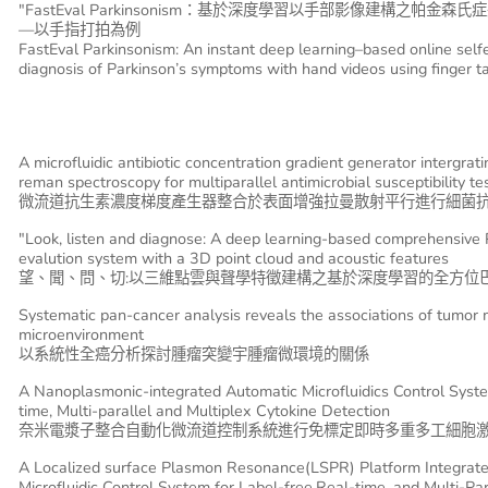
"FastEval Parkinsonism：基於深度學習以手部影像建構之帕金
—以手指打拍為例
FastEval Parkinsonism: An instant deep learning–based online self
diagnosis of Parkinson’s symptoms with hand videos using finger t
A microfluidic antibiotic concentration gradient generator intergra
reman spectroscopy for multiparallel antimicrobial susceptibility te
微流道抗生素濃度梯度產生器整合於表面增強拉曼散射平行進行細菌
"Look, listen and diagnose: A deep learning-based comprehensive 
evalution system with a 3D point cloud and acoustic features
望、聞、問、切:以三維點雲與聲學特徵建構之基於深度學習的全方位
Systematic pan-cancer analysis reveals the associations of tumor
microenvironment
以系統性全癌分析探討腫瘤突變宇腫瘤微環境的關係
A Nanoplasmonic-integrated Automatic Microfluidics Control Syste
time, Multi-parallel and Multiplex Cytokine Detection
奈米電漿子整合自動化微流道控制系統進行免標定即時多重多工細胞
A Localized surface Plasmon Resonance(LSPR) Platform Integrat
Microfluidic Control System for Label-free,Real-time, and Multi-Pa