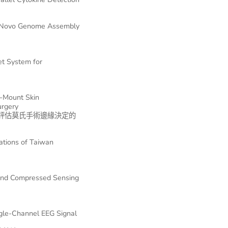
e Novo Genome Assembly
et System for
e-Mount Skin
urgery
評估莫氏手術邊緣決定的
ations of Taiwan
Blind Compressed Sensing
gle-Channel EEG Signal