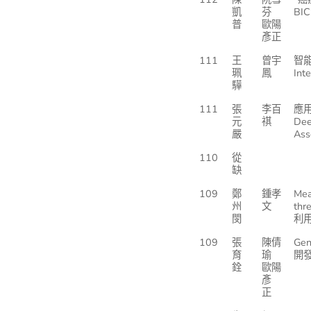
凱
芬
BIC
普
歐陽
彥正
111
王
曾宇
智
珮
鳳
Int
驊
111
張
李百
應
元
祺
Dee
嚴
Ass
110
從
缺
109
鄭
鍾孝
Mea
州
文
thr
閔
利
109
張
陳倩
Gen
育
瑜
開
銓
歐陽
彥
正