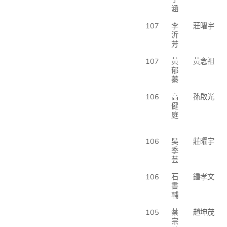
涵
107
李
莊曜宇
沂
芳
107
黃
黃念祖
郁
蓁
106
高
孫啟光
健
庭
106
吳
莊曜宇
季
芸
106
石
鍾孝文
書
輔
105
蔡
趙坤茂
宗