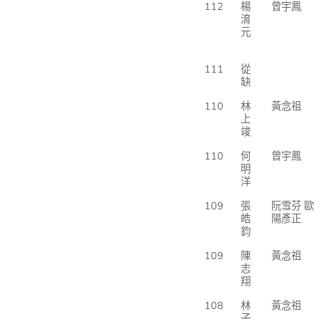
112
楊
曾宇鳳
淯
元
111
從
缺
110
林
黃念祖
上
竣
110
何
曾宇鳳
明
洋
109
張
阮雪芬 歐
皓
陽彥正
鈞
109
陳
黃念祖
志
翔
108
林
黃念祖
子