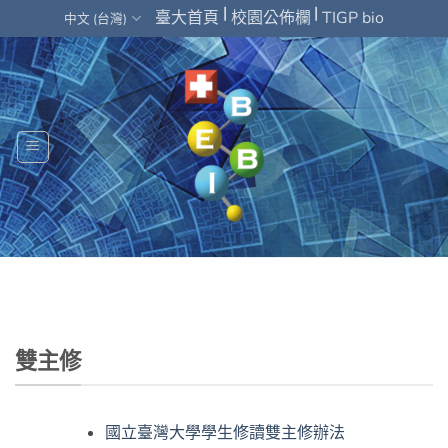
Skip
|
|
臺大首頁
校園公佈欄
TIGP bio
中文 (台灣)
to
content
雙主修
國立臺灣大學學生修讀雙主修辦法