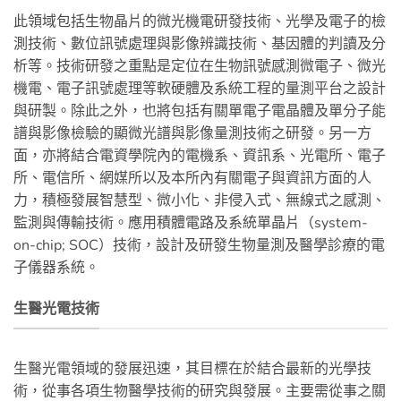
此領域包括生物晶片的微光機電研發技術、光學及電子的檢
測技術、數位訊號處理與影像辨識技術、基因體的判讀及分
析等。技術研發之重點是定位在生物訊號感測微電子、微光
機電、電子訊號處理等軟硬體及系統工程的量測平台之設計
與研製。除此之外，也將包括有關單電子電晶體及單分子能
譜與影像檢驗的顯微光譜與影像量測技術之研發。另一方
面，亦將結合電資學院內的電機系、資訊系、光電所、電子
所、電信所、網媒所以及本所內有關電子與資訊方面的人
力，積極發展智慧型、微小化、非侵入式、無線式之感測、
監測與傳輸技術。應用積體電路及系統單晶片（system-
on-chip; SOC）技術，設計及研發生物量測及醫學診療的電
子儀器系統。
生醫光電技術
生醫光電領域的發展迅速，其目標在於結合最新的光學技
術，從事各項生物醫學技術的研究與發展。主要需從事之關