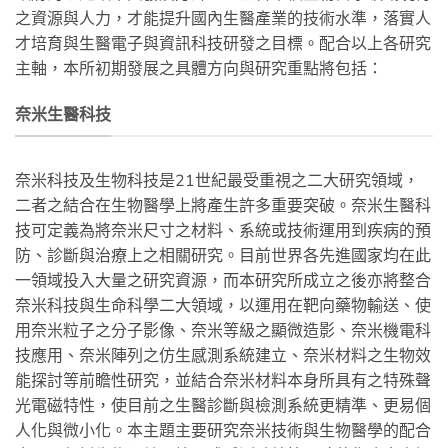
之資源與人力，才能提升國內生醫產業的技術水準，落實人
才培育與生醫電子與資訊科技研發之目標。配合以上各研究
主軸，本所初期發展之具體方向與研究重點將包括：
奈米生醫科技
奈米科技及生物科技是21世紀最受重視之二大研究領域，
二者之結合在生物醫學上將產生許多重要突破。奈米生醫科
技可定義為將奈米尺寸之材料、系統或技術運用到疾病的預
防、診斷與治療上之相關研究。目前世界各先進國家均在此
一領域投入大量之研究資源，而本研究所成立之後亦將整合
奈米科技與生命科學二大領域，以運用在靶向藥物輸送、使
用奈米粒子之分子影像、奈米等級之顯微造影、奈米機電科
技應用、奈米陣列之仿生感測系統建立、奈米材料之生物效
能探討等前瞻性研究，並結合奈米材料本身所具有之特殊聲
光電磁特性，使目前之生醫診斷與檢測系統更精準、更易個
人化與微小化。本主題主要研究奈米技術與生物醫學的配合