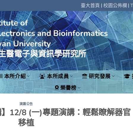
|
|
臺大首頁
校園公佈欄
T
itute of
ectronics and Bioinformatics
wan University
生醫電子與資訊學研究所
本所介紹
本所成員
研究發展
榮譽榜
演講公告
12/8 (一)專題演講：輕鬆瞭解器官
移植