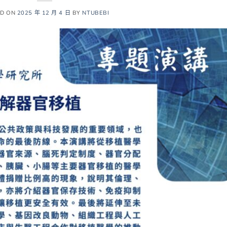
ED ON
2025 年 12 月 4 日
BY
NTUBEBI