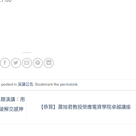
17:00
 posted in
演講公告
. Bookmark the
permalink
.
)專題演講：用
【恭賀】蕭旭君教授榮膺電資學院卓越講座
破解交感神