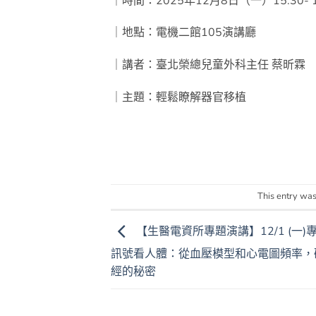
｜時間：
2025
年
12
月
8
日（一）
15:30- 
｜地點：電機二館
105
演講廳
｜講者：臺北榮總兒童外科主任 蔡昕霖
｜主題：輕鬆瞭解器官移植
This entry was
【生醫電資所專題演講】12/1 (一
訊號看人體：從血壓模型和心電圖頻率，
經的秘密