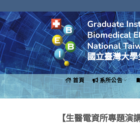
Skip
to
content
Graduate Inst
Biomedical El
National Tai
國立臺灣大學
首頁
系所公告
【生醫電資所專題演講】