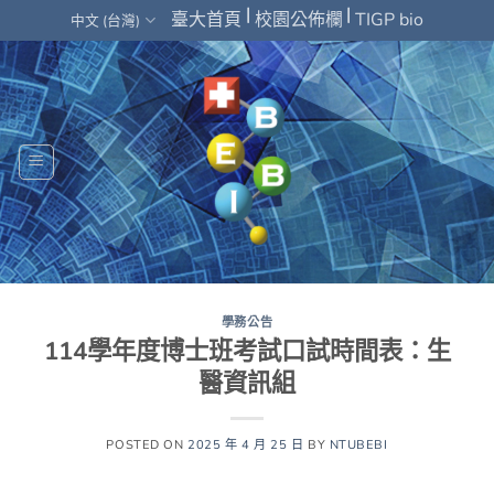
Skip
|
|
臺大首頁
校園公佈欄
TIGP bio
中文 (台灣)
to
content
學務公告
114學年度博士班考試口試時間表：生
醫資訊組
POSTED ON
2025 年 4 月 25 日
BY
NTUBEBI