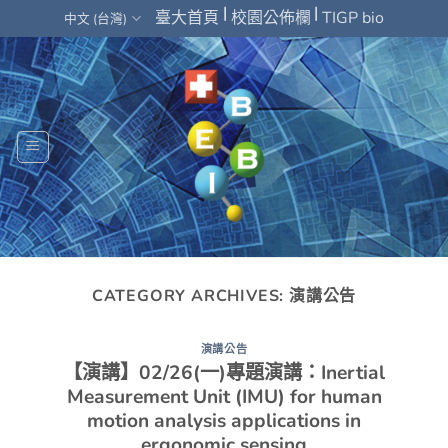
Skip
|
|
臺大首頁
校園公佈欄
TIGP bio
中文 (台灣)
to
content
CATEGORY ARCHIVES:
演講公告
演講公告
【演講】02/26(一)專題演講：Inertial
Measurement Unit (IMU) for human
motion analysis applications in
ergonomic sensing