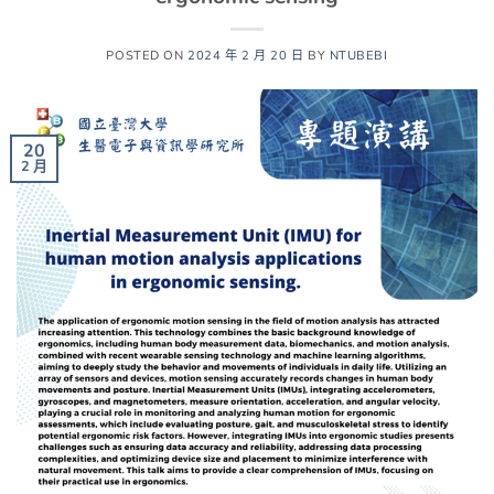
POSTED ON
2024 年 2 月 20 日
BY
NTUBEBI
20
2 月