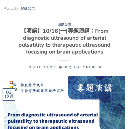
Posted in
演講公告
演講公告
【演講】10/16(一)專題演講：From
diagnostic ultrasound of arterial
pulsatility to therapeutic ultrasound
focusing on brain applications
POSTED ON
2023 年 10 月 3 日
BY
NTUBEBI
03
10 月