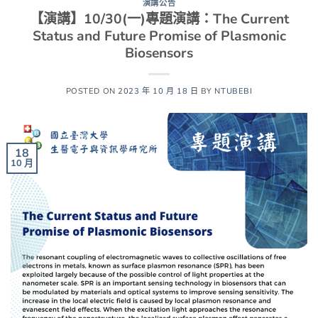
演講公告
【演講】10/30(一)專題演講：The Current
Status and Future Promise of Plasmonic
Biosensors
POSTED ON
2023 年 10 月 18 日
BY
NTUBEBI
18
10 月