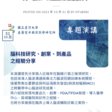
POSTED ON
2023 年 10 月 31 日
BY
NTUBEBI
31
10 月