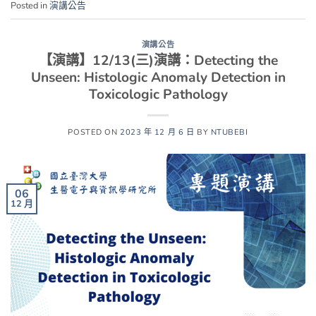
Posted in
演講公告
演講公告
【演講】12/13(三)演講：Detecting the
Unseen: Histologic Anomaly Detection in
Toxicologic Pathology
POSTED ON
2023 年 12 月 6 日
BY
NTUBEBI
06
12 月