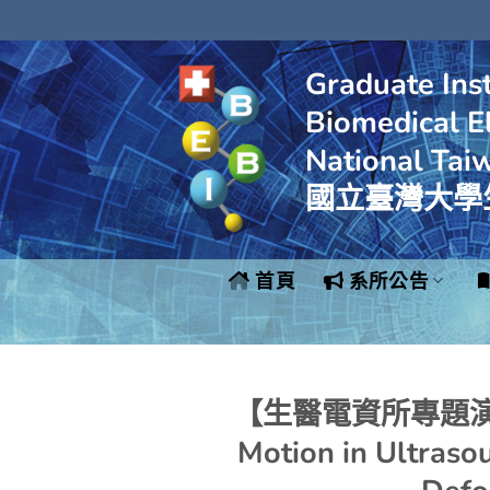
Skip
to
content
Graduate Inst
Biomedical El
National Tai
國立臺灣大學
首頁
系所公告
【生醫電資所專題演講】
Motion in Ultraso