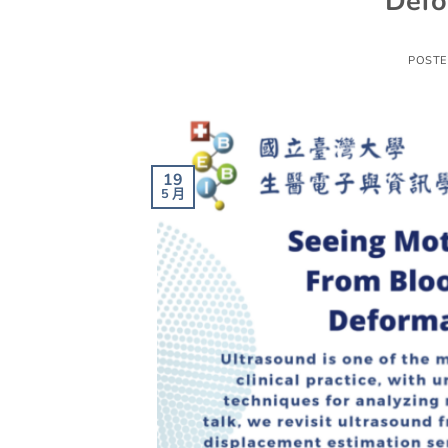
Defo
POST
19
5 月