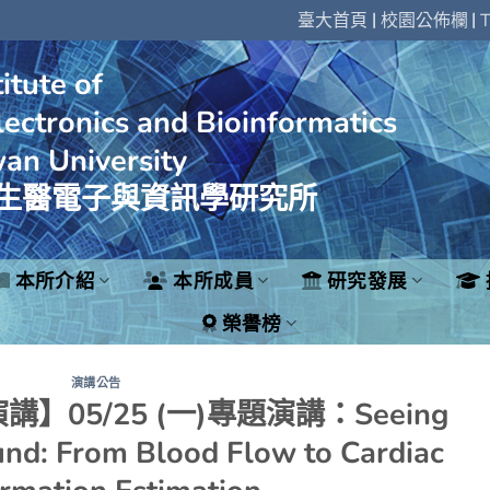
|
|
臺大首頁
校園公佈欄
T
itute of
ectronics and Bioinformatics
wan University
生醫電子與資訊學研究所
本所介紹
本所成員
研究發展
榮譽榜
演講公告
05/25 (一)專題演講：Seeing
und: From Blood Flow to Cardiac