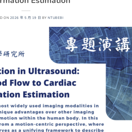
rmation Estimation
ED ON
2026 年 5 月 19 日
BY
NTUBEBI