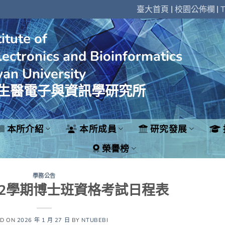
|
|
臺大首頁
校園公佈欄
T
itute of
ectronics and Bioinformatics
wan University
生醫電子與資訊學研究所
本所介紹
本所成員
研究發展
榮譽榜
學務公告
第2學期博士班資格考試日程表
ED ON
2026 年 1 月 27 日
BY
NTUBEBI