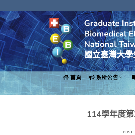
Skip
to
content
Graduate Inst
Biomedical El
National Tai
國立臺灣大學
首頁
系所公告
114學年度
POST