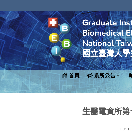
Skip
to
content
Graduate Inst
Biomedical El
National Tai
國立臺灣大學
首頁
系所公告
生醫電資所第
POST