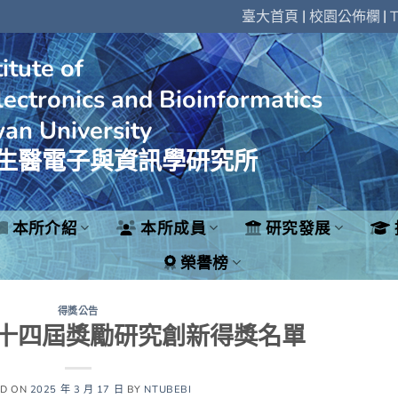
|
|
臺大首頁
校園公佈欄
T
itute of
ectronics and Bioinformatics
wan University
生醫電子與資訊學研究所
本所介紹
本所成員
研究發展
榮譽榜
得獎公告
十四屆獎勵研究創新得獎名單
ED ON
2025 年 3 月 17 日
BY
NTUBEBI