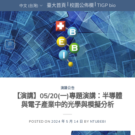
Skip
|
|
臺大首頁
校園公佈欄
TIGP bio
中文 (台灣)
to
content
演講公告
【演講】05/20(一)專題演講：半導體
與電子產業中的光學與模擬分析
POSTED ON
2024 年 5 月 14 日
BY
NTUBEBI