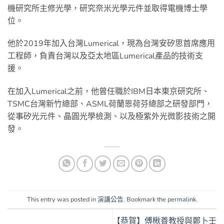
機研究所主修光學，研究奈米光學元件並取得電機博士學
位。
他於2019年加入台灣Lumerical，現為台灣安矽思首席應用
工程師，負責台灣以及亞太地區Lumerical產品的技術支
援。
在加入Lumerical之前，他曾任職於IBM日本東京研究所、
TSMC台灣新竹總部、ASML荷蘭恩荷芬總部之研發部門，
從事矽光元件、晶圓光學檢測、以及極紫外光微影技術之開
發。
This entry was posted in
演講公告
. Bookmark the
permalink
.
【恭賀】傅楸善教授與鄭卜壬