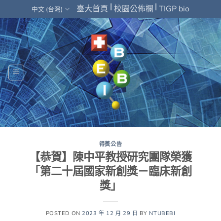
Skip
|
|
臺大首頁
校園公佈欄
TIGP bio
中文 (台灣)
to
content
得獎公告
【恭賀】陳中平教授研究團隊榮獲
「第二十屆國家新創獎－臨床新創
獎」
POSTED ON
2023 年 12 月 29 日
BY
NTUBEBI